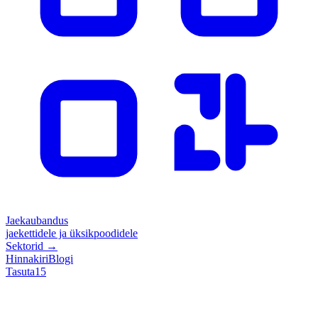
Jaekaubandus
jaekettidele ja üksikpoodidele
Sektorid
→
Hinnakiri
Blogi
Tasuta
15