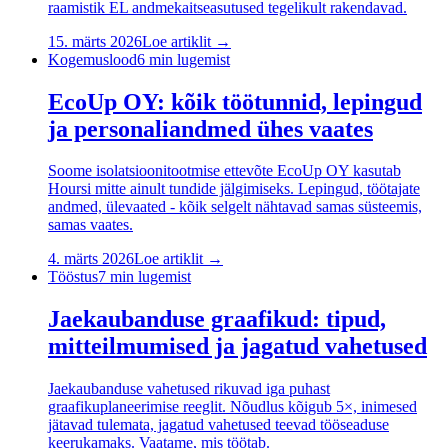
raamistik EL andmekaitseasutused tegelikult rakendavad.
15. märts 2026
Loe artiklit →
Kogemuslood
6
min lugemist
EcoUp OY: kõik töötunnid, lepingud
ja personaliandmed ühes vaates
Soome isolatsioonitootmise ettevõte EcoUp OY kasutab
Hoursi mitte ainult tundide jälgimiseks. Lepingud, töötajate
andmed, ülevaated - kõik selgelt nähtavad samas süsteemis,
samas vaates.
4. märts 2026
Loe artiklit →
Tööstus
7
min lugemist
Jaekaubanduse graafikud: tipud,
mitteilmumised ja jagatud vahetused
Jaekaubanduse vahetused rikuvad iga puhast
graafikuplaneerimise reeglit. Nõudlus kõigub 5×, inimesed
jätavad tulemata, jagatud vahetused teevad tööseaduse
keerukamaks. Vaatame, mis töötab.