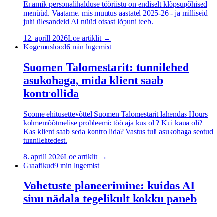
Enamik personalihalduse tööriistu on endiselt klõpsupõhised
menüüd. Vaatame, mis muutus aastatel 2025-26 - ja milliseid
juhi ülesandeid AI nüüd otsast lõpuni teeb.
12. aprill 2026
Loe artiklit →
Kogemuslood
6
min lugemist
Suomen Talomestarit: tunnilehed
asukohaga, mida klient saab
kontrollida
Soome ehitusettevõttel Suomen Talomestarit lahendas Hours
kolmemõõtmelise probleemi: töötaja kus oli? Kui kaua oli?
Kas klient saab seda kontrollida? Vastus tuli asukohaga seotud
tunnilehtedest.
8. aprill 2026
Loe artiklit →
Graafikud
9
min lugemist
Vahetuste planeerimine: kuidas AI
sinu nädala tegelikult kokku paneb