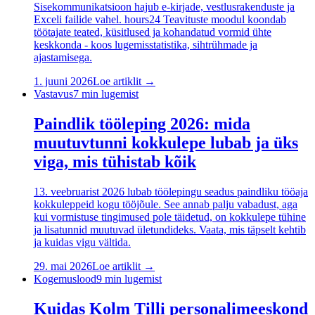
Sisekommunikatsioon hajub e-kirjade, vestlusrakenduste ja
Exceli failide vahel. hours24 Teavituste moodul koondab
töötajate teated, küsitlused ja kohandatud vormid ühte
keskkonda - koos lugemisstatistika, sihtrühmade ja
ajastamisega.
1. juuni 2026
Loe artiklit →
Vastavus
7
min lugemist
Paindlik tööleping 2026: mida
muutuvtunni kokkulepe lubab ja üks
viga, mis tühistab kõik
13. veebruarist 2026 lubab töölepingu seadus paindliku tööaja
kokkuleppeid kogu tööjõule. See annab palju vabadust, aga
kui vormistuse tingimused pole täidetud, on kokkulepe tühine
ja lisatunnid muutuvad ületundideks. Vaata, mis täpselt kehtib
ja kuidas vigu vältida.
29. mai 2026
Loe artiklit →
Kogemuslood
9
min lugemist
Kuidas Kolm Tilli personalimeeskond