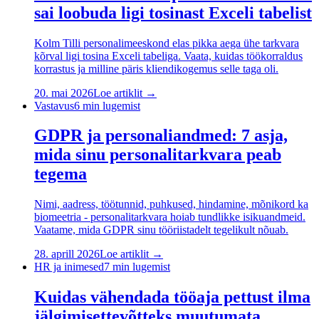
sai loobuda ligi tosinast Exceli tabelist
Kolm Tilli personalimeeskond elas pikka aega ühe tarkvara
kõrval ligi tosina Exceli tabeliga. Vaata, kuidas töökorraldus
korrastus ja milline päris kliendikogemus selle taga oli.
20. mai 2026
Loe artiklit →
Vastavus
6
min lugemist
GDPR ja personaliandmed: 7 asja,
mida sinu personalitarkvara peab
tegema
Nimi, aadress, töötunnid, puhkused, hindamine, mõnikord ka
biomeetria - personalitarkvara hoiab tundlikke isikuandmeid.
Vaatame, mida GDPR sinu tööriistadelt tegelikult nõuab.
28. aprill 2026
Loe artiklit →
HR ja inimesed
7
min lugemist
Kuidas vähendada tööaja pettust ilma
jälgimisettevõtteks muutumata