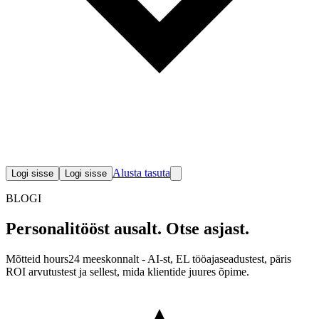
Alusta tasuta
Logi sisse
Logi sisse
BLOGI
Personalitööst ausalt.
Otse asjast.
Mõtteid hours24 meeskonnalt - AI-st, EL tööajaseadustest, päris
ROI arvutustest ja sellest, mida klientide juures õpime.