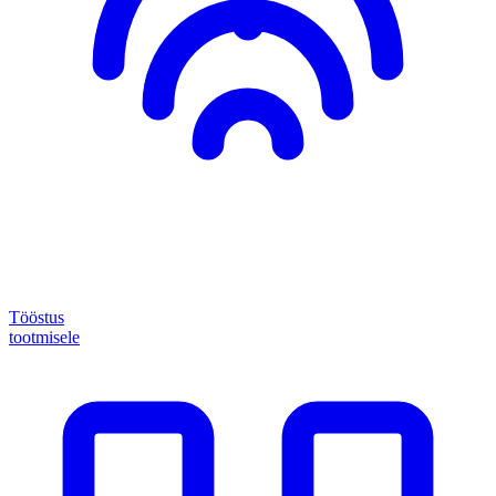
Tööstus
tootmisele