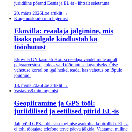
juriidiline põrand Eestis ja EL-is - lihtsalt seletatuna.
20. märts 2026
Loe artiklit →
Kogemuslood
6
min lugemist
Ekovilla: reaalaja jälgimine, mis
lisaks palgale kindlustab ka
tööohutust
Ekovilla OY kasutab Hoursi reaalaja vaadet mitte ainult
palgaarvestuse jaoks - vaid tööohutuse tagamiseks. Öise
vahetuse korral on igal hetkel teada, kas vahetus on lõpule
jõudnud.
18. märts 2026
Loe artiklit →
Vastavus
8
min lugemist
Geopiiramine ja GPS tööl:
juriidilised ja eetilised piirid EL-is
Jah, võid GPS-i abil sisselogimise asukohta kontrollida. Ei, sa
ei tohi töötajate telefone terve päeva jälgida. Vaatame, milline