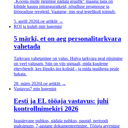
„Koosta mulle järgmise nädala graafik” maagia taga on
kihtide kaupa piiranguratkeid, nõudluse prognoose ja
tööseaduse reegleid. Vaatame, mis seal tegelikult toimub.
5. aprill 2026
Loe artiklit →
ROI ja kulu
6
min lugemist
5 märki, et on aeg personalitarkvara
vahetada
Tarkvara vahetamine on valus. Halva tarkvara peal püsimine
on veel valusam. Siin on viis signaali, mida kuuleme
ettevõtetelt, kes lõpuks ära kolisid - ja mida igaühega peale
hakata.
28. märts 2026
Loe artiklit →
Vastavus
7
min lugemist
Eesti ja EL tööaja vastavus: juhi
kontrollnimekiri 2026
Igapäevane puhkus, nädala puhkus, pausid, perioodi
maksimum, 7-aastane dokumenteerimine. Tööaja arvestuse