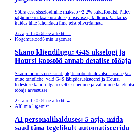
Sõbra eest sisselogimine maksab ~2,2% palgafondist. Pidev
jälgimine maksab usalduse, püsivuse ja kultuuri. Vaatame,
kuidas ühte lahendada ilma teist ohverdamata.
22. aprill 2026
Loe artiklit →
Kogemuslood
6
min lugemist
Skano kliendilugu: G4S ukselogi ja
Hoursi koostöö annab detailse tööaja
Skano tootmismeeskond jälgib töötunde detailse täpsusega -
mitte tunnilehe, vaid G4S läbipääsusüsteemi ja Hoursi
liidestuse kaudu. Iga ukselt sisenemine ja väljumine läheb otse
tööaja arvestusse.
22. aprill 2026
Loe artiklit →
AI
8
min lugemist
AI personalihalduses: 5 asja, mida
saad täna tegelikult automatiseerida