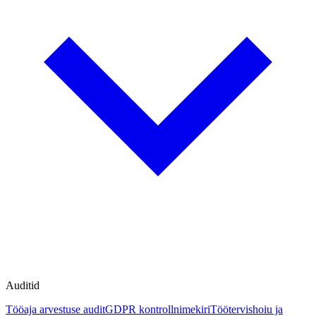
Auditid
Tööaja arvestuse audit
GDPR kontrollnimekiri
Töötervishoiu ja