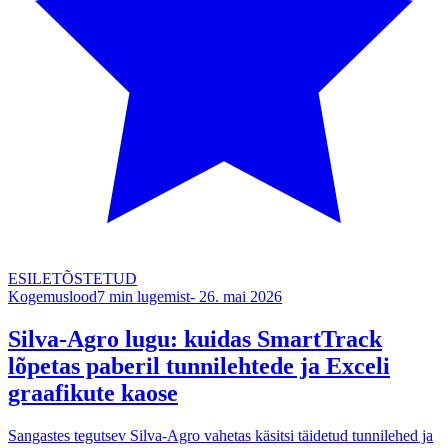
ESILETÕSTETUD
Kogemuslood
7
min lugemist
-
26. mai 2026
Silva-Agro lugu: kuidas SmartTrack
lõpetas paberil tunnilehtede ja Exceli
graafikute kaose
Sangastes tegutsev Silva-Agro vahetas käsitsi täidetud tunnilehed ja