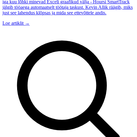
iga kuu lõhki minevad Exceli graafikud välja - Hoursi SmartTrack
jälgib tööaega automaatselt töötaja taskust. Kevin Allik räägib, miks
just see lahendus klõpsas ja mida see ettevõttele andis.
Loe artiklit →