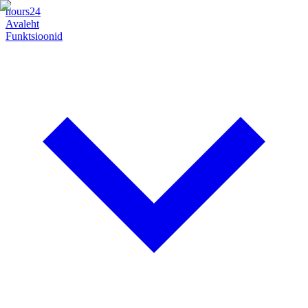
hours24
Avaleht
Funktsioonid