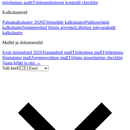
tööohutuse audit
Tööinspektsiooni kontrolli checklist
Kalkulaatorid
Palgakalkulaator 2026
Ületundide kalkulaator
Puhkusejäägi
kalkulaator
Summeeritud tööaja arvestus
Lähetuse päevarahade
kalkulaator
Mallid ja dokumendid
Eesti tööajafond 2026
Tunnitabeli mall
Töölepingu mall
Töölepingu
lõpetamise mall
Arenguvestluse mall
Töötaja sisseelamise checklist
Vaata kõiki ja otsi →
Vali keel
🇪🇪