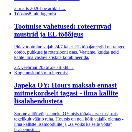
2. märts 2026
Loe artiklit →
Tööstus
8
min lugemist
Tootmise vahetused: roteeruvad
mustrid ja EL tööõigus
Pidev tootmine vajab 24/7 katet. EL tööajareeglid on ranged
öötöö, puhkuse ja rotatsiooni osas. Vaatame, kuidas neid
kahte ilma vastavusriskita kombineerida.
22. veebruar 2026
Loe artiklit →
Kogemuslood
5
min lugemist
Japeka OY: Hours maksab ennast
mitmekordselt tagasi - ilma kallite
lisalahendusteta
Soome alltöövõtja Japeka OY otsis tööaja arvestust, mis
tegelikult väärib raha. Hoursis on neil kõik vajalik olemas -
ilma kalliste lisamoodulite ja „sa võiks ka selle võtta”
lisateenusteta.