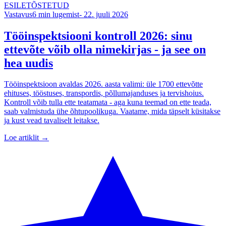
ESILETÕSTETUD
Vastavus
6
min lugemist
-
22. juuli 2026
Tööinspektsiooni kontroll 2026: sinu
ettevõte võib olla nimekirjas - ja see on
hea uudis
Tööinspektsioon avaldas 2026. aasta valimi: üle 1700 ettevõtte
ehituses, tööstuses, transpordis, põllumajanduses ja tervishoius.
Kontroll võib tulla ette teatamata - aga kuna teemad on ette teada,
saab valmistuda ühe õhtupoolikuga. Vaatame, mida täpselt küsitakse
ja kust vead tavaliselt leitakse.
Loe artiklit →