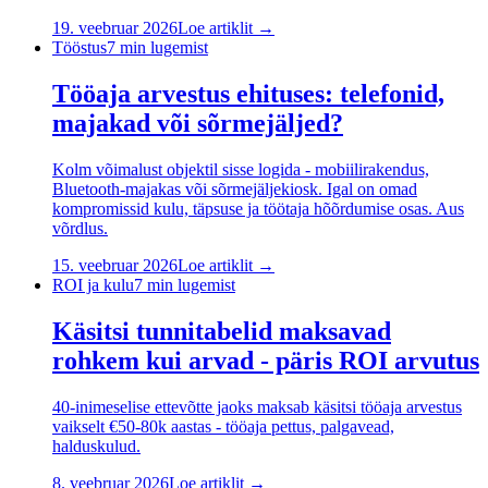
19. veebruar 2026
Loe artiklit →
Tööstus
7
min lugemist
Tööaja arvestus ehituses: telefonid,
majakad või sõrmejäljed?
Kolm võimalust objektil sisse logida - mobiilirakendus,
Bluetooth-majakas või sõrmejäljekiosk. Igal on omad
kompromissid kulu, täpsuse ja töötaja hõõrdumise osas. Aus
võrdlus.
15. veebruar 2026
Loe artiklit →
ROI ja kulu
7
min lugemist
Käsitsi tunnitabelid maksavad
rohkem kui arvad - päris ROI arvutus
40-inimeselise ettevõtte jaoks maksab käsitsi tööaja arvestus
vaikselt €50-80k aastas - tööaja pettus, palgavead,
halduskulud.
8. veebruar 2026
Loe artiklit →