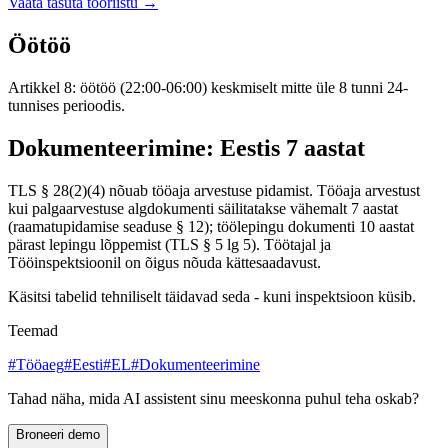
Vaata tasuta tööriistu
→
Öötöö
Artikkel 8: öötöö (22:00-06:00) keskmiselt mitte üle 8 tunni 24-
tunnises perioodis.
Dokumenteerimine: Eestis 7 aastat
TLS § 28(2)(4) nõuab tööaja arvestuse pidamist. Tööaja arvestust
kui palgaarvestuse algdokumenti säilitatakse vähemalt 7 aastat
(raamatupidamise seaduse § 12); töölepingu dokumenti 10 aastat
pärast lepingu lõppemist (TLS § 5 lg 5). Töötajal ja
Tööinspektsioonil on õigus nõuda kättesaadavust.
Käsitsi tabelid tehniliselt täidavad seda - kuni inspektsioon küsib.
Teemad
#
Tööaeg
#
Eesti
#
EL
#
Dokumenteerimine
Tahad näha, mida AI assistent sinu meeskonna puhul teha oskab?
Broneeri demo