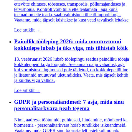
ettevõtte ehituses, tööstuses, transpordis, põllumajanduses ja
tervishoius. Kontroll võib tulla ette teatamata - aga kuna
teemad on ette teada, saab valmistuda ühe õhtupoolikuga.
Vaatame, mida täpselt küsitakse ja kust vead tavaliselt leitakse.
Loe artiklit →
Paindlik tööleping 2026: mida muutuvtunni
kokkulepe lubab ja üks viga, mis tühistab kõik
13. veebruarist 2026 lubab töölepingu seadus paindliku tööaja
kokkuleppeid kogu tööjõule. See annab palju vabadust, aga
kui vormistuse tingimused pole täidetud, on kokkulepe tühine
ja lisatunnid muutuvad ületundideks. Vaata, mis täpselt kehtib
ja kuidas vigu vältida.
Loe artiklit →
GDPR ja personaliandmed: 7 asja, mida sinu
personalitarkvara peab tegema
Nimi, aadress, töötunnid, puhkused, hindamine, mõnikord ka
biomeetria - personalitarkvara hoiab tundlikke isikuandmeid.
Vaatame, mida GDPR sinu tööriistadelt tegelikult nõuab.