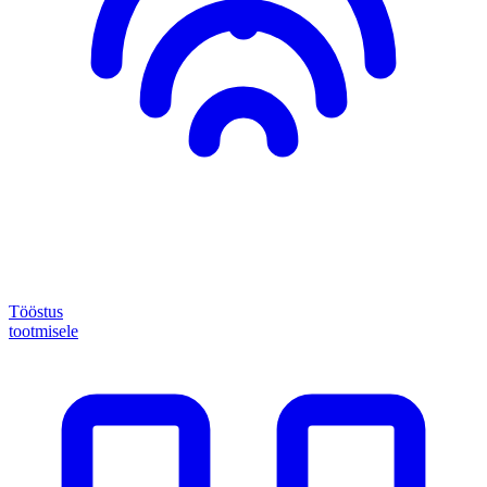
Tööstus
tootmisele