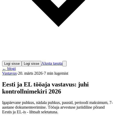
Alusta tasuta
Logi sisse
Logi sisse
←
blogi
Vastavus
·
20. märts 2026
·
7
min lugemist
Eesti ja EL tööaja vastavus: juhi
kontrollnimekiri 2026
Igapäevane puhkus, nädala puhkus, pausid, perioodi maksimum, 7-
aastane dokumenteerimine. Tööaja arvestuse juriidiline põrand
Eestis ja EL-is - lihtsalt seletatuna.