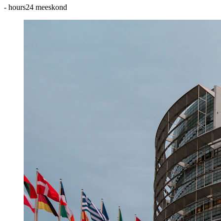
-
hours24 meeskond