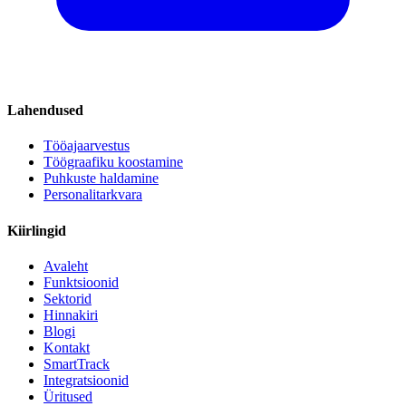
Lahendused
Tööajaarvestus
Töögraafiku koostamine
Puhkuste haldamine
Personalitarkvara
Kiirlingid
Avaleht
Funktsioonid
Sektorid
Hinnakiri
Blogi
Kontakt
SmartTrack
Integratsioonid
Üritused