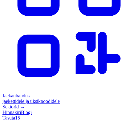
Jaekaubandus
jaekettidele ja üksikpoodidele
Sektorid
→
Hinnakiri
Blogi
Tasuta
15