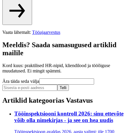
Vaata lähemalt
:
Tööajaarvestus
Meeldis? Saada samasugused artiklid
mailile
Kord kuus: praktilised HR-nipid, kliendilood ja tööõiguse
muudatused. Ei mingit spämmi.
Ära täida seda välja
Telli
Artiklid kategoorias
Vastavus
Tööinspektsiooni kontroll 2026: sinu ettevõte
võib olla nimekirjas - ja see on hea uudis
Tööinspektsioon avaldas 2026. aasta valimi: üle 1700