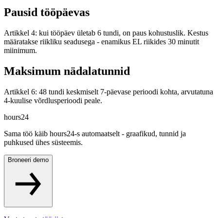
Pausid tööpäevas
Artikkel 4: kui tööpäev ületab 6 tundi, on paus kohustuslik. Kestus
määratakse riikliku seadusega - enamikus EL riikides 30 minutit
miinimum.
Maksimum nädalatunnid
Artikkel 6: 48 tundi keskmiselt 7-päevase perioodi kohta, arvutatuna
4-kuulise võrdlusperioodi peale.
hours24
Sama töö käib hours24-s automaatselt - graafikud, tunnid ja
puhkused ühes süsteemis.
Broneeri demo