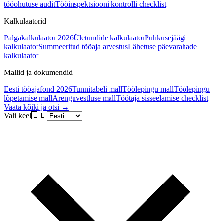
tööohutuse audit
Tööinspektsiooni kontrolli checklist
Kalkulaatorid
Palgakalkulaator 2026
Ületundide kalkulaator
Puhkusejäägi
kalkulaator
Summeeritud tööaja arvestus
Lähetuse päevarahade
kalkulaator
Mallid ja dokumendid
Eesti tööajafond 2026
Tunnitabeli mall
Töölepingu mall
Töölepingu
lõpetamise mall
Arenguvestluse mall
Töötaja sisseelamise checklist
Vaata kõiki ja otsi →
Vali keel
🇪🇪