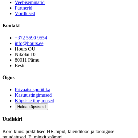
Veebiseminarid
Partnerid
Võrdlused
Kontakt
+372 5590 9554
info@hours.ee
Hours OÜ
Nikolai 10
80011 Pärnu
Eesti
Õigus
Privaatsuspoliitika
Kasutustingimused
Küpsiste tingimused
Halda küpsiseid
Uudiskiri
Kord kuus: praktilised HR-nipid, kliendilood ja tööõiguse
muudatused. Ei mingit spämmi.