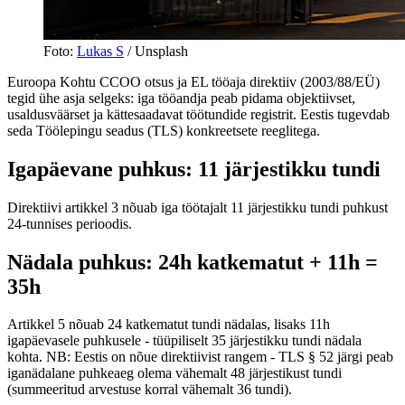
Foto
:
Lukas S
/ Unsplash
Euroopa Kohtu CCOO otsus ja EL tööaja direktiiv (2003/88/EÜ)
tegid ühe asja selgeks: iga tööandja peab pidama objektiivset,
usaldusväärset ja kättesaadavat töötundide registrit. Eestis tugevdab
seda Töölepingu seadus (TLS) konkreetsete reeglitega.
Igapäevane puhkus: 11 järjestikku tundi
Direktiivi artikkel 3 nõuab iga töötajalt 11 järjestikku tundi puhkust
24-tunnises perioodis.
Nädala puhkus: 24h katkematut + 11h =
35h
Artikkel 5 nõuab 24 katkematut tundi nädalas, lisaks 11h
igapäevasele puhkusele - tüüpiliselt 35 järjestikku tundi nädala
kohta. NB: Eestis on nõue direktiivist rangem - TLS § 52 järgi peab
iganädalane puhkeaeg olema vähemalt 48 järjestikust tundi
(summeeritud arvestuse korral vähemalt 36 tundi).