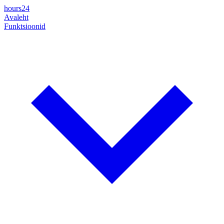
hours24
Avaleht
Funktsioonid