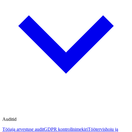
Auditid
Tööaja arvestuse audit
GDPR kontrollnimekiri
Töötervishoiu ja