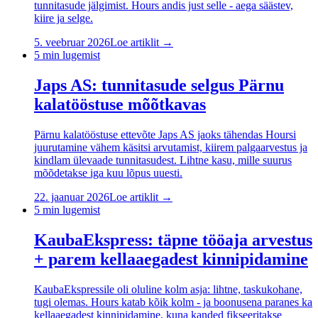
tunnitasude jälgimist. Hours andis just selle - aega säästev,
kiire ja selge.
5. veebruar 2026
Loe artiklit →
5
min lugemist
Japs AS: tunnitasude selgus Pärnu
kalatööstuse mõõtkavas
Pärnu kalatööstuse ettevõte Japs AS jaoks tähendas Hoursi
juurutamine vähem käsitsi arvutamist, kiirem palgaarvestus ja
kindlam ülevaade tunnitasudest. Lihtne kasu, mille suurus
mõõdetakse iga kuu lõpus uuesti.
22. jaanuar 2026
Loe artiklit →
5
min lugemist
KaubaEkspress: täpne tööaja arvestus
+ parem kellaaegadest kinnipidamine
KaubaEkspressile oli oluline kolm asja: lihtne, taskukohane,
tugi olemas. Hours katab kõik kolm - ja boonusena paranes ka
kellaaegadest kinnipidamine, kuna kanded fikseeritakse