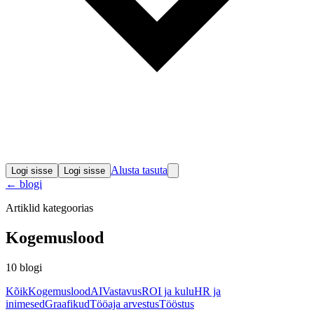
Alusta tasuta
Logi sisse
Logi sisse
←
blogi
Artiklid kategoorias
Kogemuslood
10
blogi
Kõik
Kogemuslood
AI
Vastavus
ROI ja kulu
HR ja
inimesed
Graafikud
Tööaja arvestus
Tööstus