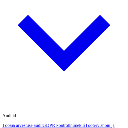
Auditid
Tööaja arvestuse audit
GDPR kontrollnimekiri
Töötervishoiu ja