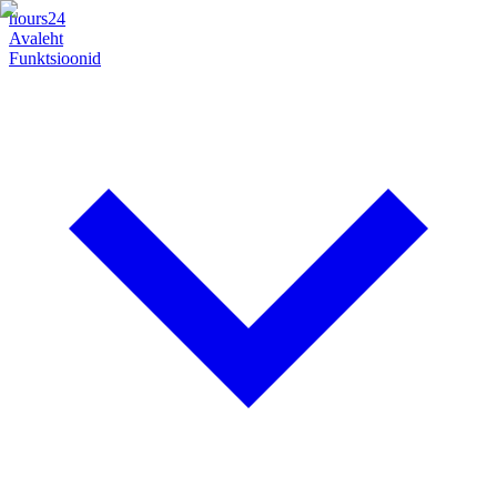
hours24
Avaleht
Funktsioonid