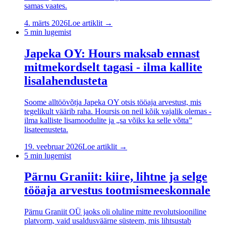
samas vaates.
4. märts 2026
Loe artiklit →
5
min lugemist
Japeka OY: Hours maksab ennast
mitmekordselt tagasi - ilma kallite
lisalahendusteta
Soome alltöövõtja Japeka OY otsis tööaja arvestust, mis
tegelikult väärib raha. Hoursis on neil kõik vajalik olemas -
ilma kalliste lisamoodulite ja „sa võiks ka selle võtta”
lisateenusteta.
19. veebruar 2026
Loe artiklit →
5
min lugemist
Pärnu Graniit: kiire, lihtne ja selge
tööaja arvestus tootmismeeskonnale
Pärnu Graniit OÜ jaoks oli oluline mitte revolutsiooniline
platvorm, vaid usaldusväärne süsteem, mis lihtsustab