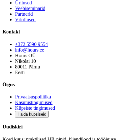
Üritused
Veebiseminarid
Partnerid
Võrdlused
Kontakt
+372 5590 9554
info@hours.ee
Hours OÜ
Nikolai 10
80011 Pärnu
Eesti
Õigus
Privaatsuspoliitika
Kasutustingimused
Küpsiste tingimused
Halda küpsiseid
Uudiskiri
Kord kuus: praktilised HR-nipid, kliendilood ja tööõiguse