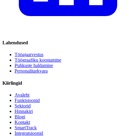
Lahendused
Tööajaarvestus
Töögraafiku koostamine
Puhkuste haldamine
Personalitarkvara
Kiirlingid
Avaleht
Funktsioonid
Sektorid
Hinnakiri
Blogi
Kontakt
SmartTrack
Integratsioonid