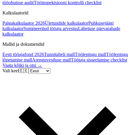
tööohutuse audit
Tööinspektsiooni kontrolli checklist
Kalkulaatorid
Palgakalkulaator 2026
Ületundide kalkulaator
Puhkusejäägi
kalkulaator
Summeeritud tööaja arvestus
Lähetuse päevarahade
kalkulaator
Mallid ja dokumendid
Eesti tööajafond 2026
Tunnitabeli mall
Töölepingu mall
Töölepingu
lõpetamise mall
Arenguvestluse mall
Töötaja sisseelamise checklist
Vaata kõiki ja otsi →
Vali keel
🇪🇪