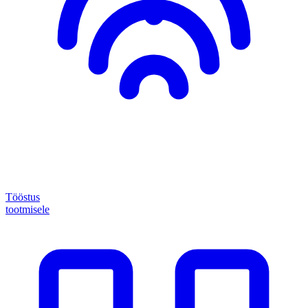
Tööstus
tootmisele