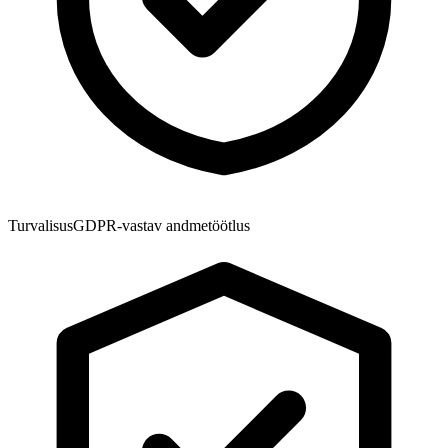
Turvalisus
GDPR-vastav andmetöötlus