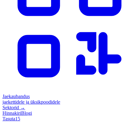
Jaekaubandus
jaekettidele ja üksikpoodidele
Sektorid
→
Hinnakiri
Blogi
Tasuta
15