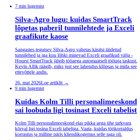
7
min lugemist
Silva-Agro lugu: kuidas SmartTrack
lõpetas paberil tunnilehtede ja Exceli
graafikute kaose
Sangastes tegutsev Silva-Agro vahetas käsitsi täidetud
tunnilehed ja iga kuu lõhki minevad Exceli graafikud välja -
Hoursi SmartTrack jälgib tööaega automaatselt töötaja taskust.
Kevin Allik räägib, miks just see lahendus klõpsas ja mida see
ettevõttele andis.
26. mai 2026
Loe artiklit →
9
min lugemist
Kuidas Kolm Tilli personalimeeskond
sai loobuda ligi tosinast Exceli tabelist
Kolm Tilli personalimeeskond elas pikka aega ühe tarkvara
kõrval ligi tosina Exceli tabeliga. Vaata, kuidas töökorraldus
korrastus ja milline päris kliendikogemus selle taga oli.