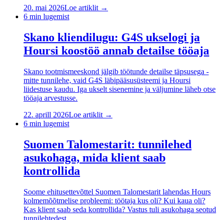
20. mai 2026
Loe artiklit →
6
min lugemist
Skano kliendilugu: G4S ukselogi ja
Hoursi koostöö annab detailse tööaja
Skano tootmismeeskond jälgib töötunde detailse täpsusega -
mitte tunnilehe, vaid G4S läbipääsusüsteemi ja Hoursi
liidestuse kaudu. Iga ukselt sisenemine ja väljumine läheb otse
tööaja arvestusse.
22. aprill 2026
Loe artiklit →
6
min lugemist
Suomen Talomestarit: tunnilehed
asukohaga, mida klient saab
kontrollida
Soome ehitusettevõttel Suomen Talomestarit lahendas Hours
kolmemõõtmelise probleemi: töötaja kus oli? Kui kaua oli?
Kas klient saab seda kontrollida? Vastus tuli asukohaga seotud
tunnilehtedest.