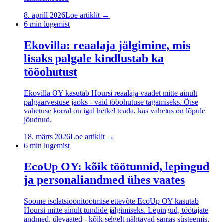
8. aprill 2026
Loe artiklit →
6
min lugemist
Ekovilla: reaalaja jälgimine, mis
lisaks palgale kindlustab ka
tööohutust
Ekovilla OY kasutab Hoursi reaalaja vaadet mitte ainult
palgaarvestuse jaoks - vaid tööohutuse tagamiseks. Öise
vahetuse korral on igal hetkel teada, kas vahetus on lõpule
jõudnud.
18. märts 2026
Loe artiklit →
6
min lugemist
EcoUp OY: kõik töötunnid, lepingud
ja personaliandmed ühes vaates
Soome isolatsioonitootmise ettevõte EcoUp OY kasutab
Hoursi mitte ainult tundide jälgimiseks. Lepingud, töötajate
andmed, ülevaated - kõik selgelt nähtavad samas süsteemis,