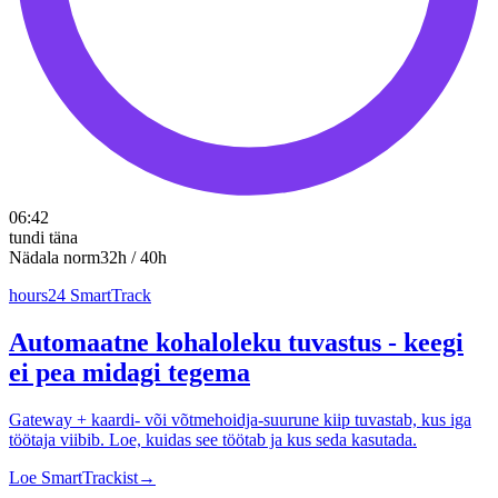
06:42
tundi täna
Nädala norm
32h / 40h
hours24 SmartTrack
Automaatne kohaloleku tuvastus - keegi
ei pea midagi tegema
Gateway + kaardi- või võtmehoidja-suurune kiip tuvastab, kus iga
töötaja viibib. Loe, kuidas see töötab ja kus seda kasutada.
Loe SmartTrackist
→