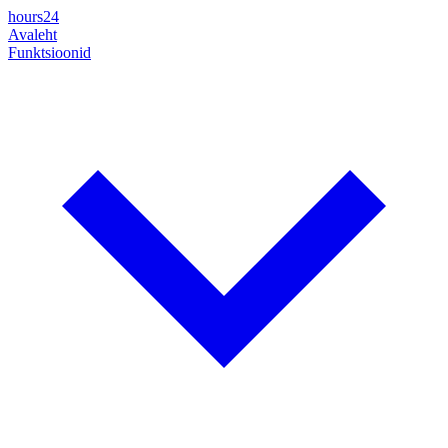
hours24
Avaleht
Funktsioonid