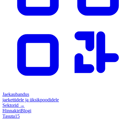
Jaekaubandus
jaekettidele ja üksikpoodidele
Sektorid
→
Hinnakiri
Blogi
Tasuta
15