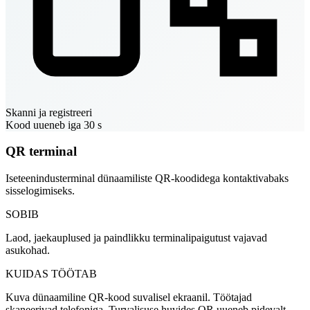
Skanni ja registreeri
Kood uueneb iga 30 s
QR terminal
Iseteenindusterminal dünaamiliste QR-koodidega kontaktivabaks
sisselogimiseks.
SOBIB
Laod, jaekauplused ja paindlikku terminalipaigutust vajavad
asukohad.
KUIDAS TÖÖTAB
Kuva dünaamiline QR-kood suvalisel ekraanil. Töötajad
skaneerivad telefoniga. Turvalisuse huvides QR uueneb pidevalt.