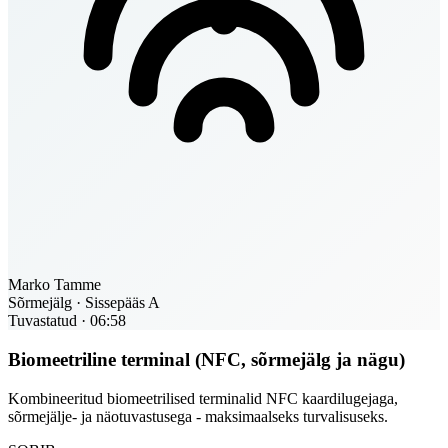
Marko Tamme
Sõrmejälg · Sissepääs A
Tuvastatud · 06:58
Biomeetriline terminal (NFC, sõrmejälg ja nägu)
Kombineeritud biomeetrilised terminalid NFC kaardilugejaga,
sõrmejälje- ja näotuvastusega - maksimaalseks turvalisuseks.