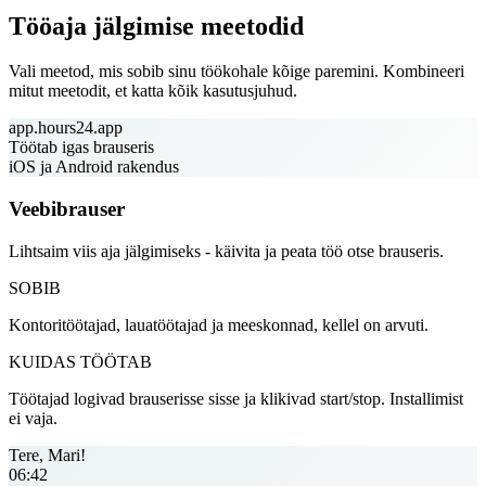
Tööaja jälgimise meetodid
Vali meetod, mis sobib sinu töökohale kõige paremini. Kombineeri
mitut meetodit, et katta kõik kasutusjuhud.
app.hours24.app
Töötab igas brauseris
iOS ja Android rakendus
Veebibrauser
Lihtsaim viis aja jälgimiseks - käivita ja peata töö otse brauseris.
SOBIB
Kontoritöötajad, lauatöötajad ja meeskonnad, kellel on arvuti.
KUIDAS TÖÖTAB
Töötajad logivad brauserisse sisse ja klikivad start/stop. Installimist
ei vaja.
Tere, Mari!
06:42