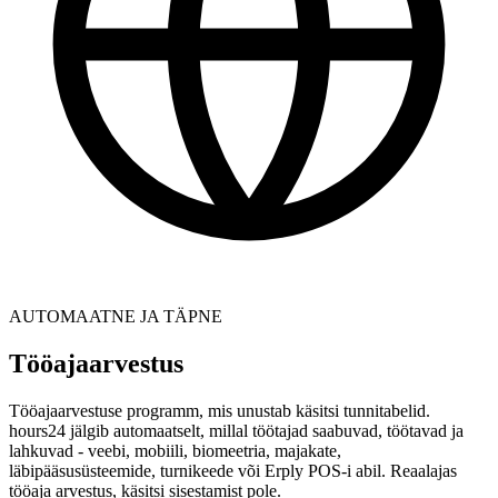
AUTOMAATNE JA TÄPNE
Tööajaarvestus
Tööajaarvestuse programm, mis unustab käsitsi tunnitabelid.
hours24 jälgib automaatselt, millal töötajad saabuvad, töötavad ja
lahkuvad - veebi, mobiili, biomeetria, majakate,
läbipääsusüsteemide, turnikeede või Erply POS-i abil. Reaalajas
tööaja arvestus, käsitsi sisestamist pole.