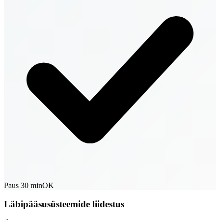
Paus 30 min
OK
Läbipääsusüsteemide liidestus