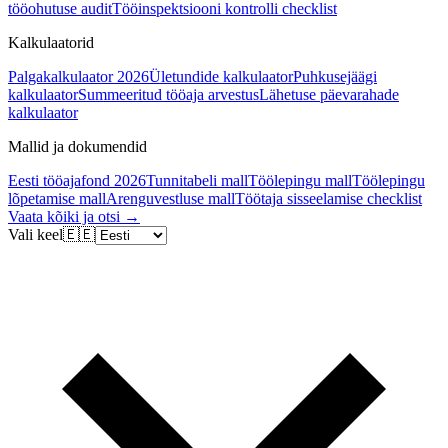
tööohutuse audit
Tööinspektsiooni kontrolli checklist
Kalkulaatorid
Palgakalkulaator 2026
Ületundide kalkulaator
Puhkusejäägi
kalkulaator
Summeeritud tööaja arvestus
Lähetuse päevarahade
kalkulaator
Mallid ja dokumendid
Eesti tööajafond 2026
Tunnitabeli mall
Töölepingu mall
Töölepingu
lõpetamise mall
Arenguvestluse mall
Töötaja sisseelamise checklist
Vaata kõiki ja otsi →
Vali keel
🇪🇪