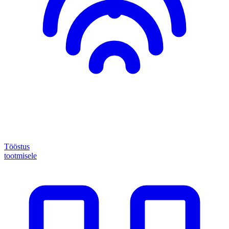
Tööstus
tootmisele