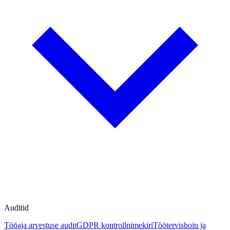
Auditid
Tööaja arvestuse audit
GDPR kontrollnimekiri
Töötervishoiu ja